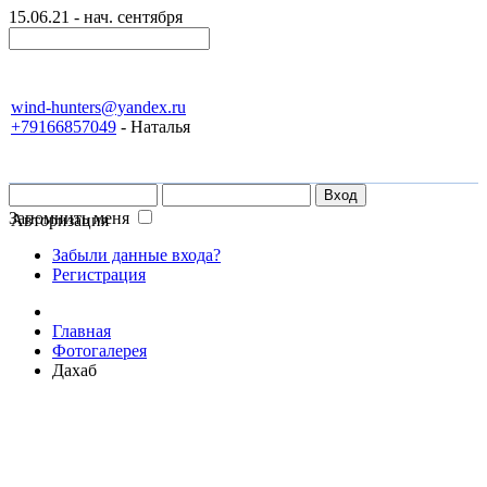
15.06.21 - нач. сентября
wind-hunters@yandex.ru
+79166857049
- Наталья
Запомнить меня
Авторизация
Забыли данные входа?
Регистрация
Главная
Фотогалерея
Дахаб