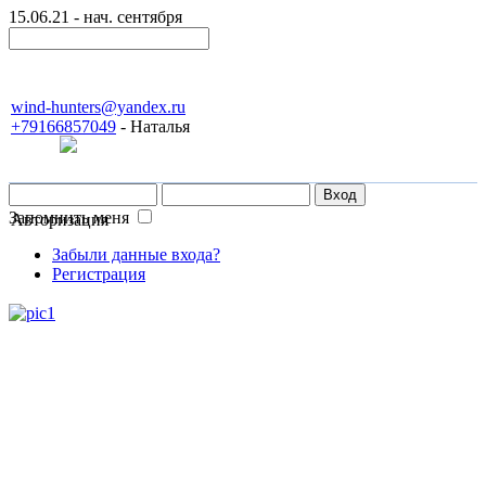
15.06.21 - нач. сентября
wind-hunters@yandex.ru
+79166857049
- Наталья
Запомнить меня
Авторизация
Забыли данные входа?
Регистрация