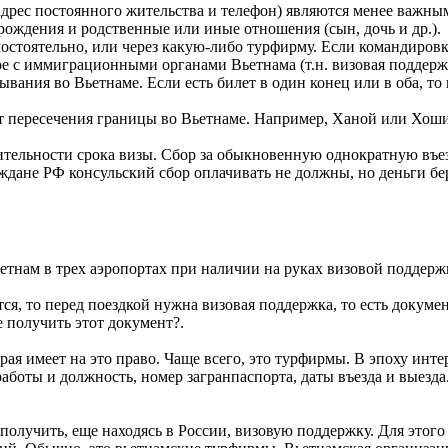
 (адрес постоянного жительства и телефон) являются менее важн
 рождения и родственные или иные отношения (сын, дочь и др.).
амостоятельно, или через какую-либо турфирму. Если командиров
ое с иммиграционными органами Вьетнама (т.н. визовая поддерж
вания во Вьетнаме. Если есть билет в один конец или в оба, то
т пересечения границы во Вьетнаме. Например, Ханой или Хоши
лительноcти срока визы. Сбор за обыкновенную однократную въе
дане РФ консульский сбор оплачивать не должны, но деньги бер
тнам в трех аэропортах при наличии на руках визовой поддерж
уется, то перед поездкой нужна визовая поддержка, то есть док
е получить этот документ?.
рая имеет на это право. Чаще всего, это турфирмы. В эпоху ин
работы и должность, номер загранпаспорта, даты въезда и выез
лучить, еще находясь в России, визовую поддержку. Для этого н