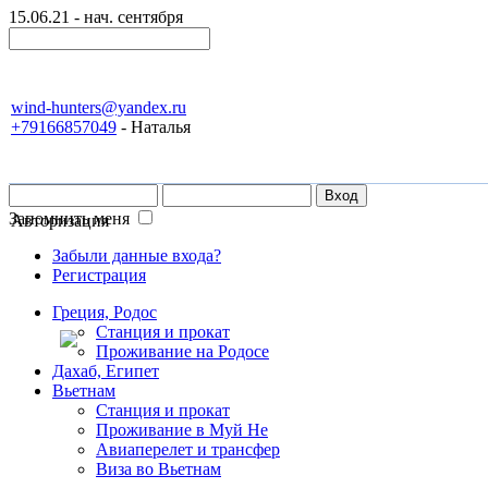
15.06.21 - нач. сентября
wind-hunters@yandex.ru
+79166857049
- Наталья
Запомнить меня
Авторизация
Забыли данные входа?
Регистрация
Греция, Родос
Станция и прокат
Проживание на Родосе
Дахаб, Египет
Вьетнам
Станция и прокат
Проживание в Муй Не
Авиаперелет и трансфер
Виза во Вьетнам