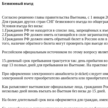
Безвизовый въезд
Согласно решению главы правительства Вьетнама, с 1 января 2
Для граждан других стран СНГ безвизового въезда по общегра
Условия въезда без визы:
1.Гражданин РФ не находится в списке лиц, запрещённых к въе
2.Гражданин РФ должен иметь остающийся в силе загранпаспорт
3.Гражданин РФ должен иметь обратный билет в Россию или в т
того, наличие обратного билета могут проверить при выезде из
Российским официальным источником по этому вопросу являе
15-дневный срок пребывания трактуется так: день прибытия в
еще 13 полных дней для пребывания во Вьетнаме. На практике ч
При оформлении электронного авиабилета (e-ticket) следует и
электронной почте приобретателю авибилета или приобретател
Как разъясняют вьетнамские официальные лица, гражданин Рос
несколько дней вновь въехать во Вьетнам без визы до 15 дней.
На более длительный срок виза оформляется для граждан, им