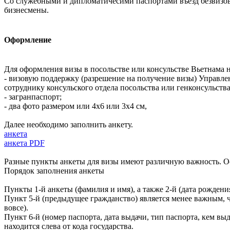
Со служебными и дипломатичесими паспортами въезд безвизов
бизнесмены.
Оформление
Для оформления визы в посольстве или консульстве Вьетнама 
- визовую поддержку (разрешение на получение визы) Управл
сотруднику консульского отдела посольства или генконсульств
- загранпаспорт;
- два фото размером или 4x6 или 3x4 см,
Далее необходимо заполнить анкету.
анкета
анкета PDF
Разные пункты анкеты для визы имеют различную важность. Осо
Порядок заполнения анкеты
Пункты 1-й анкеты (фамилия и имя), а также 2-й (дата рождения
Пункт 5-й (предыдущее гражданство) является менее важным, ч
вовсе).
Пункт 6-й (номер паспорта, дата выдачи, тип паспорта, кем выд
находится слева от кода государства.