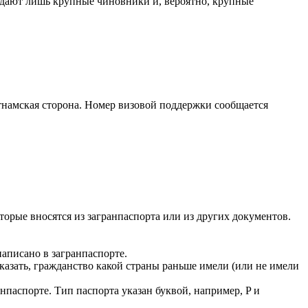
дают лишь крупные чиновники и, вероятно, крупные
намская сторона. Номер визовой поддержки сообщается
орые вносятся из загранпаспорта или из других документов.
 написано в загранпаспорте.
казать, гражданство какой страны раньше имели (или не имели
анпаспорте. Тип паспорта указан буквой, например, P и