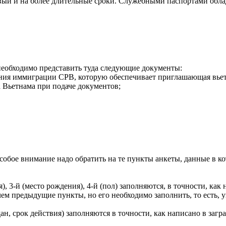
ый и на более длительные сроки. Служебными паспортами обла
необходимо представить туда следующие документы:
ения иммиграции СРВ, которую обеспечивает приглашающая вьет
а Вьетнама при подаче документов;
бое внимание надо обратить на те пункты анкеты, данные в кот
), 3-й (место рождения), 4-й (пол) заполняются, в точности, как
ем предыдущие пункты, но его необходимо заполнить, то есть, у
ан, срок действия) заполняются в точности, как написано в загр