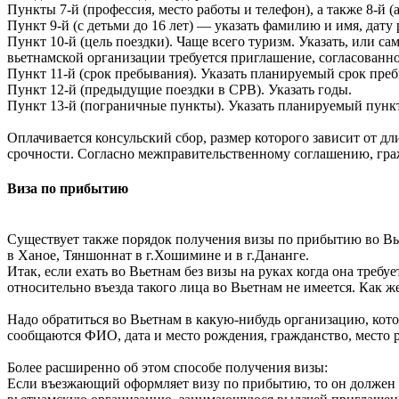
Пункты 7-й (профессия, место работы и телефон), а также 8-й
Пункт 9-й (с детьми до 16 лет) — указать фамилию и имя, дату
Пункт 10-й (цель поездки). Чаще всего туризм. Указать, или с
вьетнамской организации требуется приглашение, согласованн
Пункт 11-й (срок пребывания). Указать планируемый срок пребы
Пункт 12-й (предыдущие поездки в СРВ). Указать годы.
Пункт 13-й (пограничные пункты). Указать планируемый пунк
Оплачивается консульский сбор, размер которого зависит от д
срочности. Согласно межправительственному соглашению, граж
Виза по прибытию
Существует также порядок получения визы по прибытию во Вье
в Ханое, Тяншоннат в г.Хошимине и в г.Дананге.
Итак, если ехать во Вьетнам без визы на руках когда она треб
относительно въезда такого лица во Вьетнам не имеется. Как ж
Надо обратиться во Вьетнам в какую-нибудь организацию, кото
сообщаются ФИО, дата и место рождения, гражданство, место 
Более расширенно об этом способе получения визы:
Если въезжающий оформляет визу по прибытию, то он должен по