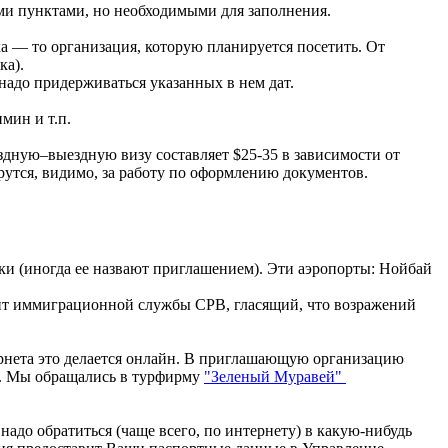
ыми пунктами, но необходимыми для заполнения.
ка — то организация, которую планируется посетить. От
ка).
 надо придерживаться указанных в нем дат.
мин и т.п.
здную–выездную визу составляет $25-35 в зависимости от
утся, видимо, за работу по оформлению документов.
ки (иногда ее назвают приглашением). Эти аэропорты: Нойбай
умент иммиграционной службы СРВ, гласящий, что возражений
тернета это делается онлайн. В приглашающую организацию
да. Мы обращались в турфирму
"Зеленый Муравей"
адо обратиться (чаще всего, по интернету) в какую-нибудь