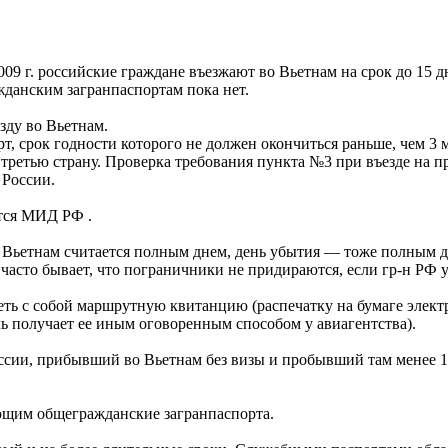
009 г. российские граждане въезжают во Вьетнам на срок до 15 
жданским загранпаспортам пока нет.
зду во Вьетнам.
, срок годности которого не должен окончиться раньше, чем 3 
ретью страну. Проверка требования пункта №3 при въезде на пра
 России.
тся МИД РФ .
о Вьетнам считается полным днем, день убытия — тоже полным д
асто бывает, что пограничники не придираются, если гр-н РФ убы
меть с собой маршрутную квитанцию (распечатку на бумаге элект
ь получает ее иным оговоренным способом у авиагентства).
сии, прибывший во Вьетнам без визы и пробывший там менее 15 
еющим общегражданские загранпаспорта.